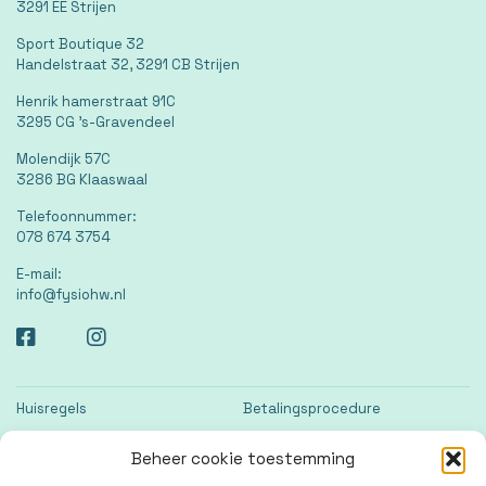
3291 EE Strijen
Sport Boutique 32
Handelstraat 32, 3291 CB Strijen
Henrik hamerstraat 91C
3295 CG 's-Gravendeel
Molendijk 57C
3286 BG Klaaswaal
Telefoonnummer:
078 674 3754
E-mail:
info@fysiohw.nl
Huisregels
Betalingsprocedure
Vergoedingen
Klachtenregeling
Beheer cookie toestemming
Netwerken