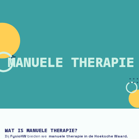
MANUELE THERAPIE
WAT IS MANUELE THERAPIE?
Bij
FysioHW
bieden we
manuele therapie in de Hoeksche Waard.