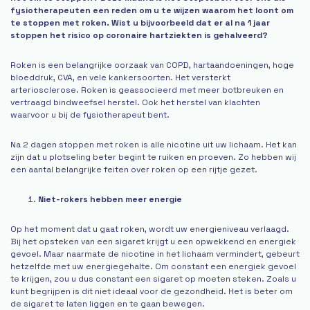
fysiotherapeuten een reden om u te wijzen waarom het loont om
te stoppen met roken. Wist u bijvoorbeeld dat er al na 1 jaar
stoppen het risico op coronaire hartziekten is gehalveerd?
Roken is een belangrijke oorzaak van COPD, hartaandoeningen, hoge
bloeddruk, CVA, en vele kankersoorten. Het versterkt
arteriosclerose. Roken is geassocieerd met meer botbreuken en
vertraagd bindweefsel herstel. Ook het herstel van klachten
waarvoor u bij de fysiotherapeut bent.
Na 2 dagen stoppen met roken is alle nicotine uit uw lichaam. Het kan
zijn dat u plotseling beter begint te ruiken en proeven. Zo hebben wij
een aantal belangrijke feiten over roken op een rijtje gezet.
Niet-rokers hebben meer energie
Op het moment dat u gaat roken, wordt uw energieniveau verlaagd.
Bij het opsteken van een sigaret krijgt u een opwekkend en energiek
gevoel. Maar naarmate de nicotine in het lichaam vermindert, gebeurt
hetzelfde met uw energiegehalte. Om constant een energiek gevoel
te krijgen, zou u dus constant een sigaret op moeten steken. Zoals u
kunt begrijpen is dit niet ideaal voor de gezondheid. Het is beter om
de sigaret te laten liggen en te gaan bewegen.