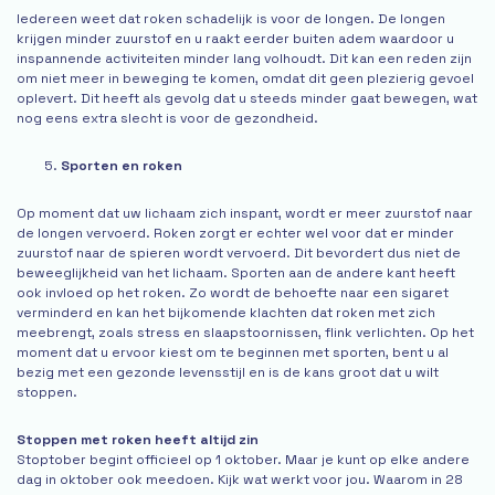
Iedereen weet dat roken schadelijk is voor de longen. De longen
krijgen minder zuurstof en u raakt eerder buiten adem waardoor u
inspannende activiteiten minder lang volhoudt. Dit kan een reden zijn
om niet meer in beweging te komen, omdat dit geen plezierig gevoel
oplevert. Dit heeft als gevolg dat u steeds minder gaat bewegen, wat
nog eens extra slecht is voor de gezondheid.
Sporten en roken
Op moment dat uw lichaam zich inspant, wordt er meer zuurstof naar
de longen vervoerd. Roken zorgt er echter wel voor dat er minder
zuurstof naar de spieren wordt vervoerd. Dit bevordert dus niet de
beweeglijkheid van het lichaam. Sporten aan de andere kant heeft
ook invloed op het roken. Zo wordt de behoefte naar een sigaret
verminderd en kan het bijkomende klachten dat roken met zich
meebrengt, zoals stress en slaapstoornissen, flink verlichten. Op het
moment dat u ervoor kiest om te beginnen met sporten, bent u al
bezig met een gezonde levensstijl en is de kans groot dat u wilt
stoppen.
Stoppen met roken heeft altijd zin
Stoptober begint officieel op 1 oktober. Maar je kunt op elke andere
dag in oktober ook meedoen. Kijk wat werkt voor jou. Waarom in 28