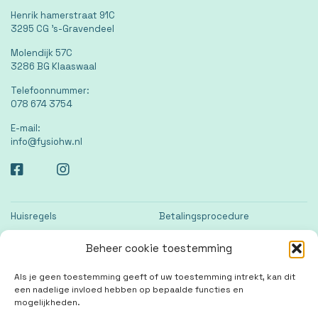
Henrik hamerstraat 91C
3295 CG 's-Gravendeel
Molendijk 57C
3286 BG Klaaswaal
Telefoonnummer:
078 674 3754
E-mail:
info@fysiohw.nl
Huisregels
Betalingsprocedure
Vergoedingen
Klachtenregeling
Beheer cookie toestemming
Netwerken
Als je geen toestemming geeft of uw toestemming intrekt, kan dit
een nadelige invloed hebben op bepaalde functies en
Copyright © 2026 Fysio HW
mogelijkheden.
Website laten maken
door
QuickOnline B.V.