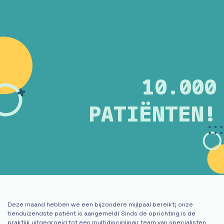
10.000
PATIËNTEN!
Deze maand hebben we een bijzondere mijlpaal bereikt; onze
tienduizendste patiënt is aangemeld! Sinds de oprichting is de
praktijk uitgegroeid tot een multidisciplinair team van specialisten